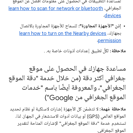
لمساعدة التطبيقات في الحصول على معلومات أفضل عن الموقع
الجغرافي،
learn how to scan for network or bluetooth
.
devices
إذن "الأجهزة المجاورة":
للسماح للأجهزة المجاورة بالاتصال
بجهازك،
learn how to turn on the Nearby devices
.
permission
ملاحظة:
لكلّ تطبيق إعدادات أذونات خاصة به. .
مساعدة جهازك في الحصول على موقع
جغرافي أكثر دقة (من خلال خدمة "دقة الموقع
الجغرافي"، والمعروفة أيضًا باسم "خدمات
الموقع الجغرافي من Google")
ملاحظة مُهمة:
لا تتضمّن كل الأجهزة إشارات لاسلكية أو نظام تحديد
المواقع العالمي (GPS) أو بيانات أدوات الاستشعار في الجهاز. لذا،
تستخدِم خدمة "دقة الموقع الجغرافي" الإشارات المتاحة لتقدير
الموقع الجغرافي.