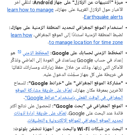
ميزة "التنبيهات عن الزلازل" على جهاز Android:
لتلقّي آخر
الأخبار حول الزلازل القريبة على جهازك،
learn how to manage
.
Earthquake alerts
استخدام الموقع الجغرافي لتحديد المنطقة الزمنية على جهازك:
لضبط المنطقة الزمنية استنادًا إلى الموقع الجغرافي،
learn how
.
to manage location for time zone
المخطّط الزمني لحسابك على Google:
المخطّط الزمني
هو
إعداد في حساب Google يساعدك في العودة إلى الماضي وتذكُّر
الأماكن التي زرتها، وذلك من خلال حفظ زياراتك ومساراتك تلقائيًا
في خريطة على كل جهاز سجّلت الدخول عليه.
"مشاركة الموقع الجغرافي" على "خرائط Google":
للسماح
للآخرين بمعرفة مكان جهازك،
تعرَّف على طريقة مشاركة الموقع
الجغرافي في الوقت الفعلي باستخدام "خرائط Google"
.
الموقع الجغرافي في "بحث Google":
للحصول على نتائج أكثر
فائدة عند البحث على Google،
تعرَّف على طريقة إدارة أذونات
تحديد الموقع الجغرافي للمواقع الإلكترونية والتطبيقات
.
البحث عن شبكات Wi-Fi والبحث عن أجهزة تتضمّن بلوتوث: