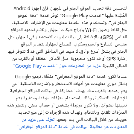
لتحسين دقة تحديد الموقع الجغرافي للجهاز، فإنّ أجهزة Android
المُثبَّتة عليها "خدمات Google Play" توفّر خدمة "دقة الموقع
الجغرافي". وتستخدم هذه الخدمة معلومات من الإشارات اللاسلكية،
مثل نقاط وصول Wi-Fi وأبراج شبكات الجوّال ونظام تحديد المواقع
العالمي (GPS)، بالإضافة إلى بيانات أدوات الاستشعار في الجهاز، مثل
مقياس التسارع والجيروسكوب، للسماح لجهازك بتقدير الموقع
الجغرافي بشكل أسرع وأدق، لا سيما في المناطق التي قد لا تتوفّر فيها
إشارة GPS أو قد تكون محجوبة، مثل الأماكن المغلقة أو بالقرب من
المباني الكبيرة.
مزيد من المعلومات حول "خدمات Google Play"
عندما تكون خدمة "دقة الموقع الجغرافي" مفعَّلة، تجمع Google
بشكل دوري معلومات عن أدوات الاستشعار والإشارات اللاسلكية التي
يتم رصدها بالقرب منك بهدف المشاركة في بيانات المواقع الجغرافية
للإشارات اللاسلكية، وذلك باستخدام معرّفات مؤقتة ومتغيرة يتم
تعيينها عشوائيًا، ولا تكون مرتبطة بشخص أو حساب معيّن. وتتغيّر هذه
المعرّفات تلقائيًا وبانتظام. وتهدف هذه الإجراءات إلى منع تحديد
هويتك من خلال البيانات التي يتم جمعها.
تعرّف على مزيد من
المعلومات عن معالجة البيانات في خدمة "دقة الموقع الجغرافي"
.