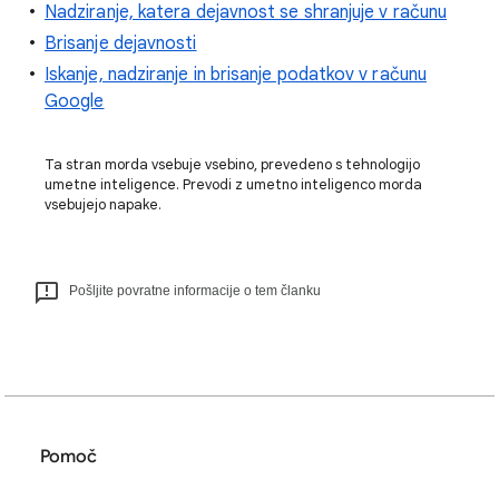
Nadziranje, katera dejavnost se shranjuje v računu
Brisanje dejavnosti
Iskanje, nadziranje in brisanje podatkov v računu
Google
Ta stran morda vsebuje vsebino, prevedeno s tehnologijo
umetne inteligence. Prevodi z umetno inteligenco morda
vsebujejo napake.
Pošljite povratne informacije o tem članku
Pomoč