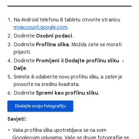
Na Android telefonu ili tabletu otvorite stranicu
myaccount.google.com
.
Dodirnite
Osobni podaci
.
Dodirnite
Profilna slika
. Možda ćete se morati
prijaviti.
Dodirnite
Promijeni
ili
Dodajte profilnu sliku
Dalje
.
Snimite ili odaberite novu profilnu sliku, a zatim je
povucite na sredinu kvadrata.
Dodirnite
Spremi kao profilnu sliku
.
Dodajte svoju fotografiju
Savjeti:
Vaša profilna slika upotrebljava se na svim
Googleovim uslugama. Vaše se druge fotografije ne