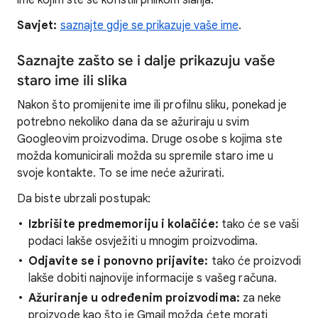
ime kojim ste se koristili prilikom slanja.
Savjet:
saznajte gdje se prikazuje vaše ime
.
Saznajte zašto se i dalje prikazuju vaše
staro ime ili slika
Nakon što promijenite ime ili profilnu sliku, ponekad je
potrebno nekoliko dana da se ažuriraju u svim
Googleovim proizvodima. Druge osobe s kojima ste
možda komunicirali možda su spremile staro ime u
svoje kontakte. To se ime neće ažurirati.
Da biste ubrzali postupak:
Izbrišite predmemoriju i kolačiće:
tako će se vaši
podaci lakše osvježiti u mnogim proizvodima.
Odjavite se i ponovno prijavite:
tako će proizvodi
lakše dobiti najnovije informacije s vašeg računa.
Ažuriranje u određenim proizvodima:
za neke
proizvode kao što je Gmail možda ćete morati