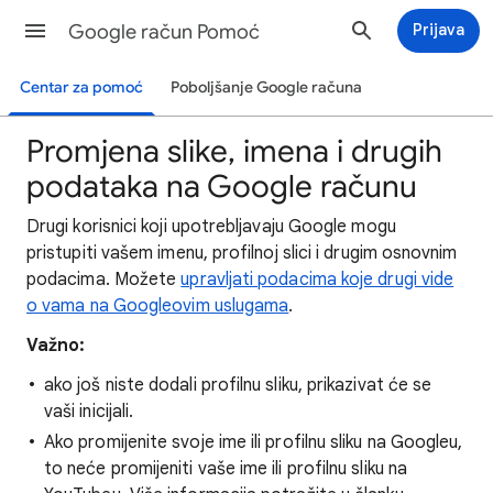
Google račun Pomoć
Prijava
Centar za pomoć
Poboljšanje Google računa
Promjena slike, imena i drugih
podataka na Google računu
Drugi korisnici koji upotrebljavaju Google mogu
pristupiti vašem imenu, profilnoj slici i drugim osnovnim
podacima. Možete
upravljati podacima koje drugi vide
o vama na Googleovim uslugama
.
Važno:
ako još niste dodali profilnu sliku, prikazivat će se
vaši inicijali.
Ako promijenite svoje ime ili profilnu sliku na Googleu,
to neće promijeniti vaše ime ili profilnu sliku na