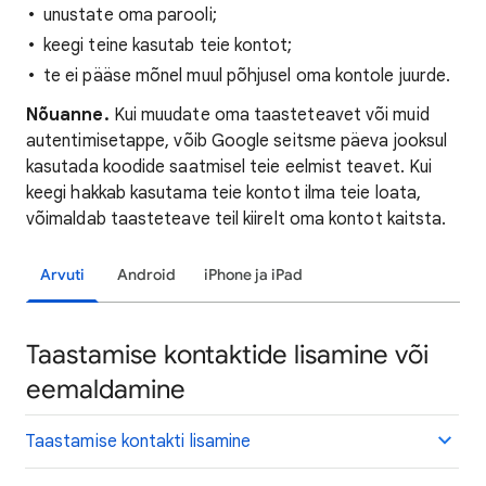
unustate oma parooli;
keegi teine kasutab teie kontot;
te ei pääse mõnel muul põhjusel oma kontole juurde.
Nõuanne.
Kui muudate oma taasteteavet või muid
autentimisetappe, võib Google seitsme päeva jooksul
kasutada koodide saatmisel teie eelmist teavet. Kui
keegi hakkab kasutama teie kontot ilma teie loata,
võimaldab taasteteave teil kiirelt oma kontot kaitsta.
Arvuti
Android
iPhone ja iPad
Taastamise kontaktide lisamine või
eemaldamine
Taastamise kontakti lisamine