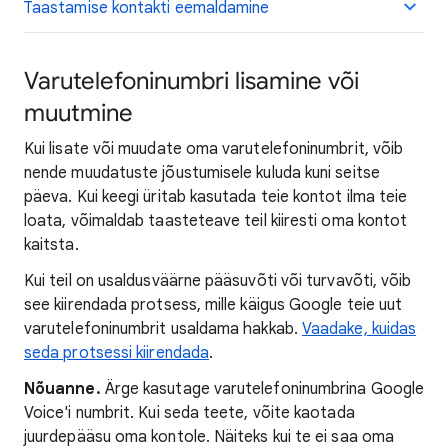
Taastamise kontakti eemaldamine
Varutelefoninumbri lisamine või
muutmine
Kui lisate või muudate oma varutelefoninumbrit, võib
nende muudatuste jõustumisele kuluda kuni seitse
päeva. Kui keegi üritab kasutada teie kontot ilma teie
loata, võimaldab taasteteave teil kiiresti oma kontot
kaitsta.
Kui teil on usaldusväärne pääsuvõti või turvavõti, võib
see kiirendada protsess, mille käigus Google teie uut
varutelefoninumbrit usaldama hakkab.
Vaadake, kuidas
seda protsessi kiirendada
.
Nõuanne.
Ärge kasutage varutelefoninumbrina Google
Voice'i numbrit. Kui seda teete, võite kaotada
juurdepääsu oma kontole. Näiteks kui te ei saa oma