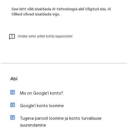
See leht võib sisaldada AI-tehnoloogia abil tõlgitud sisu. AI
tõlked võivad sisaldada vigu.
Andke selle artikli kohta tagasisidet
Abi
Mis on Google'i konto?
Google'i konto loomine
Tugeva parooli loomine ja konto turvalisuse
suurendamine