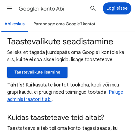
Google'i konto Abi
Logi sisse
Abikeskus
Parandage oma Google'i kontot
Taastevalikute seadistamine
Selleks et tagada juurdepääs oma Google'i kontole ka
siis, kui te ei saa sisse logida, lisage taasteteave.
Taastevalikute lisamine
Tähtis!
Kui kasutate kontot töökoha, kooli või muu
grupi kaudu, ei pruugi need toimingud töötada.
Paluge
administraatorilt abi
.
Kuidas taasteteave teid aitab?
Taasteteave aitab teil oma konto tagasi saada, kui: