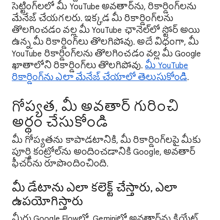
సెట్టింగ్‌లలో మీ YouTube అవతార్‌ను, రికార్డింగ్‌లను
మేనేజ్ చేయగలరు. ఇక్కడ మీ రికార్డింగ్‌లను
తొలగించడం వల్ల మీ YouTube ఛానెల్‌లో స్టోర్ అయి
ఉన్న మీ రికార్డింగ్‌లు తొలగిపోవు. అదే విధంగా, మీ
YouTube రికార్డింగ్‌లను తొలగించడం వల్ల మీ Google
ఖాతాలోని రికార్డింగ్‌లు తొలగిపోవు.
మీ YouTube
రికార్డింగ్‌ను ఎలా మేనేజ్ చేయాలో తెలుసుకోండి
.
గోప్యత, మీ అవతార్ గురించి
అర్థం చేసుకోండి
మీ గోప్యతను కాపాడటానికి, మీ రికార్డింగ్‌లపై మీకు
పూర్తి కంట్రోల్‌ను అందించడానికి Google, అవతార్
ఫీచర్‌ను రూపొందించింది.
మీ డేటాను ఎలా కలెక్ట్ చేస్తారు, ఎలా
ఉపయోగిస్తారు
మీరు Google Flowలో, Geminiలో అవతార్‌ను క్రియేట్