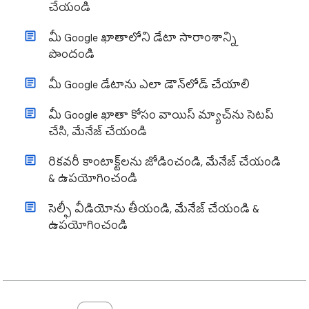
చేయండి
మీ Google ఖాతాలోని డేటా సారాంశాన్ని
పొందండి
మీ Google డేటాను ఎలా డౌన్‌లోడ్ చేయాలి
మీ Google ఖాతా కోసం వాయిస్ మ్యాచ్‌ను సెటప్
చేసి, మేనేజ్ చేయండి
రికవరీ కాంటాక్ట్‌లను జోడించండి, మేనేజ్ చేయండి
& ఉపయోగించండి
సెల్ఫీ వీడియోను తీయండి, మేనేజ్ చేయండి &
ఉపయోగించండి