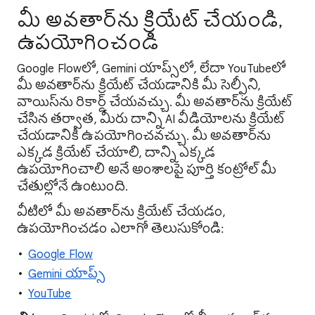
మీ అవతార్‌ను క్రియేట్ చేయండి,
ఉపయోగించండి
Google Flowలో, Gemini యాప్స్‌లో, లేదా YouTubeలో
మీ అవతార్‌ను క్రియేట్ చేయడానికి మీ సెల్ఫీని,
వాయిస్‌ను రికార్డ్ చేయవచ్చు. మీ అవతార్‌ను క్రియేట్
చేసిన తర్వాత, మీరు దాన్ని AI వీడియోలను క్రియేట్
చేయడానికి ఉపయోగించవచ్చు. మీ అవతార్‌ను
ఎక్కడ క్రియేట్ చేయాలి, దాన్ని ఎక్కడ
ఉపయోగించాలి అనే అంశాలపై పూర్తి కంట్రోల్ మీ
చేతుల్లోనే ఉంటుంది.
వీటిలో మీ అవతార్‌ను క్రియేట్ చేయడం,
ఉపయోగించడం ఎలాగో తెలుసుకోండి:
Google Flow
Gemini యాప్స్
YouTube