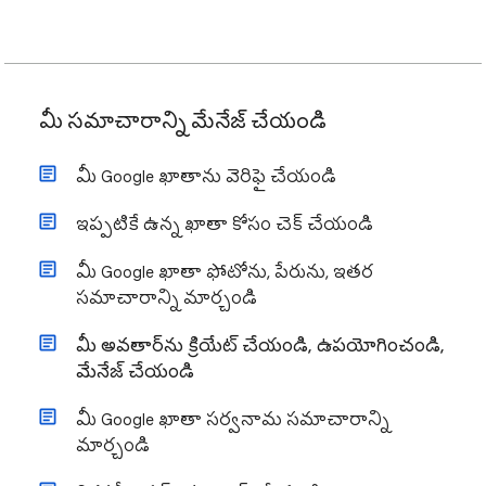
మీ సమాచారాన్ని మేనేజ్ చేయండి
మీ Google ఖాతాను వెరిఫై చేయండి
ఇప్పటికే ఉన్న ఖాతా కోసం చెక్ చేయండి
మీ Google ఖాతా ఫోటోను, పేరును, ఇతర
సమాచారాన్ని మార్చండి
మీ అవతార్‌ను క్రియేట్ చేయండి, ఉపయోగించండి,
మేనేజ్ చేయండి
మీ Google ఖాతా సర్వనామ సమాచారాన్ని
మార్చండి