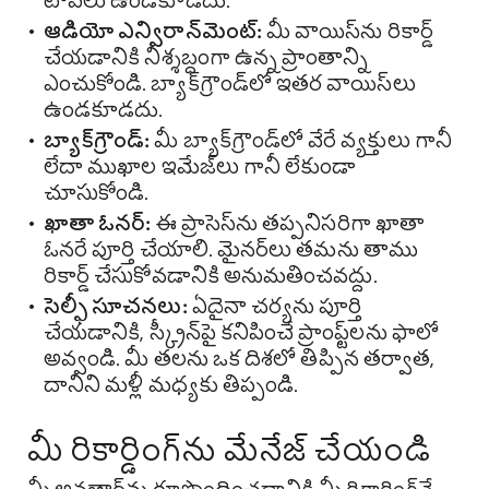
టోపీలు ఉండకూడదు.
ఆడియో ఎన్విరాన్‌మెంట్:
మీ వాయిస్‌ను రికార్డ్
చేయడానికి నిశ్శబ్దంగా ఉన్న ప్రాంతాన్ని
ఎంచుకోండి. బ్యాక్‌గ్రౌండ్‌లో ఇతర వాయిస్‌లు
ఉండకూడదు.
బ్యాక్‌గ్రౌండ్:
మీ బ్యాక్‌గ్రౌండ్‌లో వేరే వ్యక్తులు గానీ
లేదా ముఖాల ఇమేజ్‌లు గానీ లేకుండా
చూసుకోండి.
ఖాతా ఓనర్:
ఈ ప్రాసెస్‌ను తప్పనిసరిగా ఖాతా
ఓనరే పూర్తి చేయాలి. మైనర్‌లు తమను తాము
రికార్డ్ చేసుకోవడానికి అనుమతించవద్దు.
సెల్ఫీ సూచనలు:
ఏదైనా చర్యను పూర్తి
చేయడానికి, స్క్రీన్‌పై కనిపించే ప్రాంప్ట్‌లను ఫాలో
అవ్వండి. మీ తలను ఒక దిశలో తిప్పిన తర్వాత,
దానిని మళ్లీ మధ్యకు తిప్పండి.
మీ రికార్డింగ్‌ను మేనేజ్ చేయండి