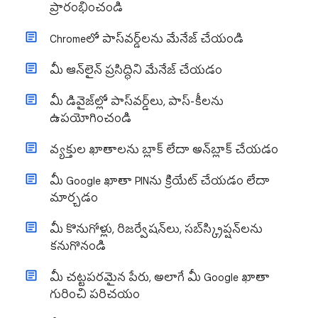
ప్రారంభించండి
Chromeలో పాస్‌వర్డ్‌లను మేనేజ్ చేయండి
మీ ఆన్‌లైన్ ప్రసిద్ధిని మేనేజ్ చేయడం
మీ డివైజ్‌ల్లో పాస్‌వర్డ్‌లు, పాస్-కీలను
ఉపయోగించండి
వ్యక్తుల ఖాతాలను బ్లాక్ లేదా అన్‌బ్లాక్ చేయడం
మీ Google ఖాతా PINను క్రియేట్ చేయడం లేదా
మార్చడం
మీ కొనుగోళ్లు, రిజర్వేషన్‌లు, సబ్‌స్క్రిప్షన్‌లను
కనుగొనండి
మీ చట్టపరమైన పేరు, అలాగే మీ Google ఖాతా
గురించి పరిచయం