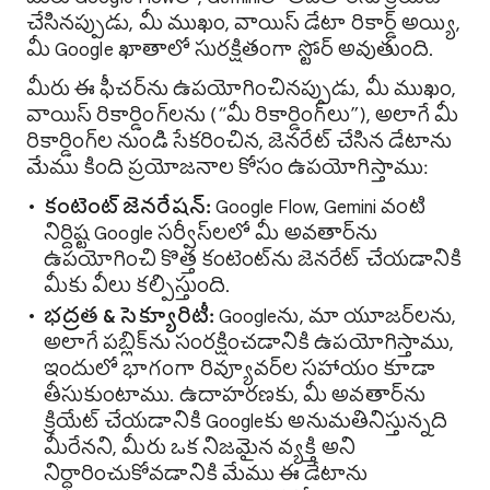
చేసినప్పుడు, మీ ముఖం, వాయిస్ డేటా రికార్డ్ అయ్యి,
మీ Google ఖాతాలో సురక్షితంగా స్టోర్ అవుతుంది.
మీరు ఈ ఫీచర్‌ను ఉపయోగించినప్పుడు, మీ ముఖం,
వాయిస్ రికార్డింగ్‌లను (“మీ రికార్డింగ్‌లు”), అలాగే మీ
రికార్డింగ్‌ల నుండి సేక‌రించిన‌, జెనరేట్ చేసిన డేటాను
మేము కింది ప్రయోజనాల కోసం ఉపయోగిస్తాము:
కంటెంట్ జెనరేషన్:
Google Flow, Gemini వంటి
నిర్దిష్ట Google సర్వీస్‌లలో మీ అవతార్‌ను
ఉపయోగించి కొత్త కంటెంట్‌ను జెనరేట్ చేయడానికి
మీకు వీలు కల్పిస్తుంది.
భద్రత & సెక్యూరిటీ:
Googleను, మా యూజర్‌లను,
అలాగే పబ్లిక్‌ను సంరక్షించడానికి ఉపయోగిస్తాము,
ఇందులో భాగంగా రివ్యూవర్‌ల సహాయం కూడా
తీసుకుంటాము. ఉదాహరణకు, మీ అవతార్‌ను
క్రియేట్ చేయడానికి Googleకు అనుమతినిస్తున్నది
మీరేనని, మీరు ఒక నిజమైన వ్యక్తి అని
నిర్ధారించుకోవడానికి మేము ఈ డేటాను