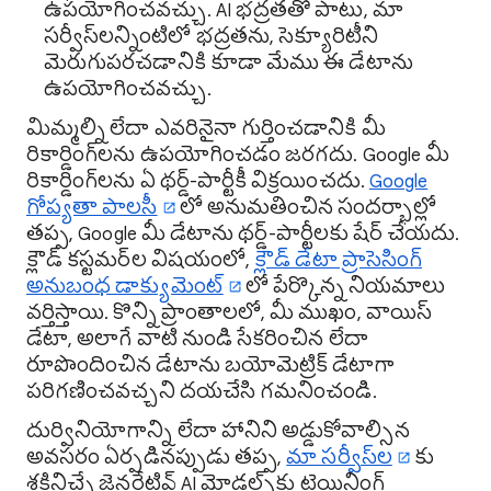
ఉపయోగించవచ్చు. AI భద్రతతో పాటు, మా
సర్వీస్‌లన్నింటిలో భద్రతను, సెక్యూరిటీని
మెరుగుపరచడానికి కూడా మేము ఈ డేటాను
ఉపయోగించవచ్చు.
మిమ్మల్ని లేదా ఎవరినైనా గుర్తించడానికి మీ
రికార్డింగ్‌లను ఉపయోగించడం జరగదు. Google మీ
రికార్డింగ్‌లను ఏ థర్డ్-పార్టీకీ విక్రయించదు.
Google
గోప్యతా పాలసీ
లో అనుమతించిన సందర్భాల్లో
తప్ప, Google మీ డేటాను థర్డ్-పార్టీలకు షేర్ చేయదు.
క్లౌడ్ కస్టమర్‌ల విషయంలో,
క్లౌడ్ డేటా ప్రాసెసింగ్
అనుబంధ డాక్యుమెంట్
‌లో పేర్కొన్న నియమాలు
వర్తిస్తాయి. కొన్ని ప్రాంతాలలో, మీ ముఖం, వాయిస్
డేటా, అలాగే వాటి నుండి సేకరించిన లేదా
రూపొందించిన డేటాను బయోమెట్రిక్ డేటాగా
పరిగణించవచ్చని దయచేసి గమనించండి.
దుర్వినియోగాన్ని లేదా హానిని అడ్డుకోవాల్సిన
అవసరం ఏర్పడినప్పుడు తప్ప,
మా సర్వీస్‌ల
కు
శక్తినిచ్చే జెనరేటివ్ AI మోడల్స్‌కు ట్రెయినింగ్