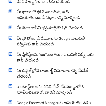
రికవరీ ఆప్షన్‌లను సెటప్ చేయండి
మీ ఖాతాలో ఫోన్ నంబర్‌ను, అది
ఉపయోగించబడే విధానాన్ని మార్చండి
మీ డేటా కాపీని థర్డ్-పార్టీతో షేర్ చేయండి
మీ ఫోటోలు, వీడియోలను Google వెలుపలి
సర్వీస్‌కు కాపీ చేయండి
మీ ప్లేలిస్ట్‌లను YouTube Music వెలుపలి సర్వీసుకు
కాపీ చేయండి
మీ డివైజ్‌ల్లోని కాంటాక్ట్ సమాచారాన్ని మేనేజ్
చేయండి
కాంటాక్ట్‌లు అని ఎవరు సేవ్ చేయబడ్డారో &
సూచించబడ్డారో, వారిని మార్చండి
Google Password Managerను ఉపయోగించడం