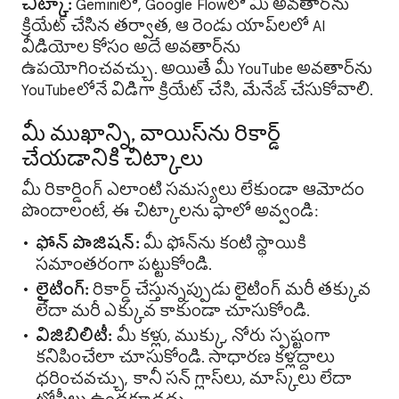
చిట్కా:
Geminiలో, Google Flowలో మీ అవతార్‌ను
క్రియేట్ చేసిన తర్వాత, ఆ రెండు యాప్‌లలో AI
వీడియోల కోసం అదే అవతార్‌ను
ఉపయోగించవచ్చు. అయితే మీ YouTube అవతార్‌ను
YouTubeలోనే విడిగా క్రియేట్ చేసి, మేనేజ్ చేసుకోవాలి.
మీ ముఖాన్ని, వాయిస్‌ను రికార్డ్
చేయడానికి చిట్కాలు
మీ రికార్డింగ్ ఎలాంటి సమస్యలు లేకుండా ఆమోదం
పొందాలంటే, ఈ చిట్కాలను ఫాలో అవ్వండి:
ఫోన్ పొజిషన్:
మీ ఫోన్‌ను కంటి స్థాయికి
సమాంతరంగా పట్టుకోండి.
లైటింగ్:
రికార్డ్ చేస్తున్నప్పుడు లైటింగ్ మరీ తక్కువ
లేదా మరీ ఎక్కువ కాకుండా చూసుకోండి.
విజిబిలిటీ:
మీ కళ్లు, ముక్కు, నోరు స్పష్టంగా
కనిపించేలా చూసుకోండి. సాధారణ కళ్లద్దాలు
ధరించవచ్చు, కానీ సన్ గ్లాస్‌లు, మాస్క్‌లు లేదా