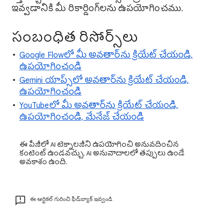
ఇవ్వడానికి మీ రికార్డింగ్‌లను ఉపయోగించము.
సంబంధిత రిసోర్స్‌లు
Google Flowలో మీ అవతార్‌ను క్రియేట్ చేయండి,
ఉపయోగించండి
Gemini యాప్స్‌లో అవతార్‌ను క్రియేట్ చేయండి,
ఉపయోగించండి
YouTubeలో మీ అవతార్‌ను క్రియేట్ చేయండి,
ఉపయోగించండి, మేనేజ్ చేయండి
ఈ పేజీలో AI టెక్నాలజీని ఉపయోగించి అనువదించిన
కంటెంట్ ఉండవచ్చు. AI అనువాదాలలో తప్పులు ఉండే
అవకాశం ఉంది.
ఈ ఆర్టికల్ గురించి ఫీడ్‌బ్యాక్ ఇవ్వండి