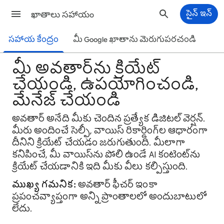
ఖాతాలు సహాయం
సైన్ ఇన్
సహాయ కేంద్రం
మీ Google ఖాతాను మెరుగుపరచండి
మీ అవతార్‌ను క్రియేట్
చేయండి, ఉపయోగించండి,
మేనేజ్ చేయండి
అవతార్ అనేది మీకు చెందిన ప్రత్యేక డిజిటల్ వెర్షన్.
మీరు అందించే సెల్ఫీ, వాయిస్ రికార్డింగ్‌ల ఆధారంగా
దీనిని క్రియేట్ చేయడం జరుగుతుంది. మీలాగా
కనిపించే, మీ వాయిస్‌ను పోలి ఉండే AI కంటెంట్‌ను
క్రియేట్ చేయడానికి ఇది మీకు వీలు కల్పిస్తుంది.
ముఖ్య గమనిక:
అవతార్ ఫీచర్ ఇంకా
ప్రపంచవ్యాప్తంగా అన్ని ప్రాంతాలలో అందుబాటులో
లేదు.