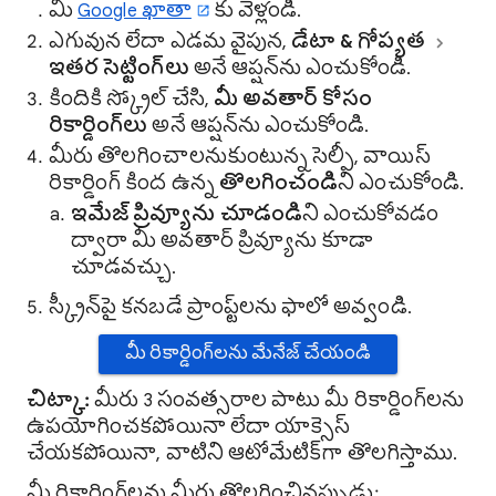
మీ
Google ఖాతా
కు వెళ్లండి.
ఎగువున లేదా ఎడమ వైపున,
డేటా & గోప్యత
ఇతర సెట్టింగ్‌లు
అనే ఆప్షన్‌ను ఎంచుకోండి.
కిందికి స్క్రోల్ చేసి,
మీ అవతార్ కోసం
రికార్డింగ్‌లు
అనే ఆప్షన్‌ను ఎంచుకోండి.
మీరు తొలగించాలనుకుంటున్న సెల్ఫీ, వాయిస్
రికార్డింగ్ కింద ఉన్న
తొలగించండి
ని ఎంచుకోండి.
ఇమేజ్ ప్రివ్యూను చూడండి
ని ఎంచుకోవడం
ద్వారా మీ అవతార్ ప్రివ్యూను కూడా
చూడవచ్చు.
స్క్రీన్‌పై కనబడే ప్రాంప్ట్‌లను ఫాలో అవ్వండి.
మీ రికార్డింగ్‌లను మేనేజ్ చేయండి
చిట్కా:
మీరు 3 సంవత్సరాల పాటు మీ రికార్డింగ్‌లను
ఉపయోగించకపోయినా లేదా యాక్సెస్
చేయకపోయినా, వాటిని ఆటోమేటిక్‌గా తొలగిస్తాము.
మీ రికార్డింగ్‌లను మీరు తొలగించినప్పుడు: