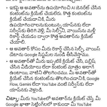
ఇకపై ఆ అవతార్‌ను ఉపయోగించి AI జెనరేట్ చేసిన
కంటెంట్‌ను క్రియేట్ చేయలేరు. కొత్త కంటెంట్‌ను
క్రియేట్ చేయడానికి, మీరు
ఉపయోగించాలనుకుంటున్న యాప్‌నకు లేదా
సర్వీస్‌కు తిరిగి వెళ్లి, మీ సెల్ఫీని, వాయిస్‌ను మళ్లీ
రికార్డ్ చేయడం ద్వారా కొత్త అవతార్‌ను క్రియేట్
చేయాలి.
ఆ అవతార్ కోసం మీరు రికార్డ్ చేసిన సెల్ఫీ, వాయిస్
డేటాను Google సిస్టమ్‌ల నుండి తీసివేస్తాము.
ఆ అవతార్‌తో మీరు ఇప్పటికే క్రియేట్ చేసి, పబ్లిష్
చేసిన వీడియోలు లేదా కంటెంట్ మాత్రం అలాగే
ఉంటాయి, వాటిని తొలగించము. మీ అవతార్‌తో
క్రియేట్ చేసిన కంటెంట్‌ను తొలగించడానికి, Google
Flow, Gemini లేదా YouTube వంటి సర్వీస్‌కు లేదా
యాప్‌నకు వెళ్లండి.
చిట్కా:
మీరు YouTubeలో అవతార్‌ను క్రియేట్ చేస్తే, మీ
Google ఖాతా సెట్టింగ్‌లలో కాకుండా మీ YouTube