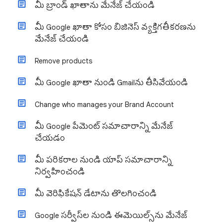
మీ బ్రాండ్ ఖాతాను మేనేజ్ చేయండి
మీ Google ఖాతా కోసం బిజినెస్ వ్యక్తిగతీకరణను
మేనేజ్ చేయండి
Remove products
మీ Google ఖాతా నుండి Gmailను తీసివేయండి
Change who manages your Brand Account
మీ Google పేమెంట్ సమాచారాన్ని మేనేజ్
చేయడం
మీ పరికరాల నుండి యాప్ సమాచారాన్ని
నిర్వహించండి
మీ వెరిఫికేషన్ డేటాను తొలగించండి
Google సర్వీస్‌ల నుండి ఈమెయిల్స్‌ను మేనేజ్