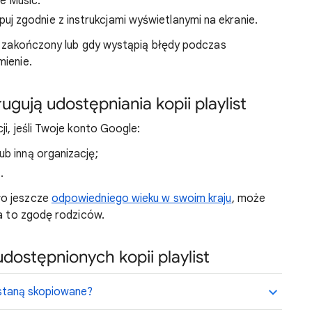
e Music.
j zgodnie z instrukcjami wyświetlanymi na ekranie.
ie zakończony lub gdy wystąpią błędy podczas
mienie.
ugują udostępniania kopii playlist
i, jeśli Twoje konto Google:
ub inną organizację;
ą
.
ło jeszcze
odpowiedniego wieku w swoim kraju
, może
na to zgodę rodziców.
dostępnionych kopii playlist
ostaną skopiowane?