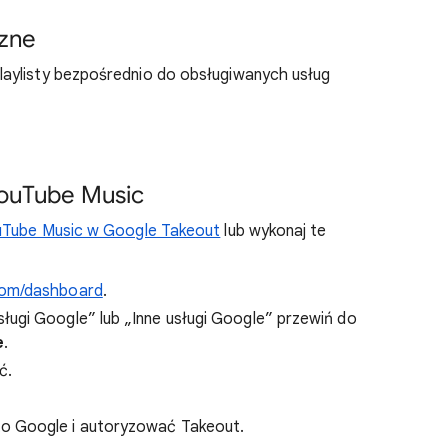
zne
aylisty bezpośrednio do obsługiwanych usług
 YouTube Music
ouTube Music w Google Takeout
lub wykonaj te
com/dashboard
.
ugi Google” lub „Inne usługi Google” przewiń do
e
.
ć.
to Google i autoryzować Takeout.