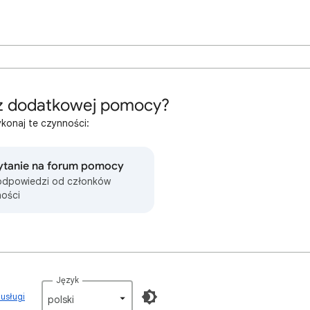
z dodatkowej pomocy?
konaj te czynności:
ytanie na forum pomocy
odpowiedzi od członków
ości
Język
 usługi
polski‎