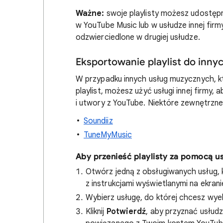
Ważne:
swoje playlisty możesz udostępni
w YouTube Music lub w usłudze innej firm
odzwierciedlone w drugiej usłudze.
Eksportowanie playlist do inn
W przypadku innych usług muzycznych, k
playlist, możesz użyć usługi innej firmy
i utwory z YouTube. Niektóre zewnętrzne 
Soundiiz
TuneMyMusic
Aby przenieść playlisty za pomocą usł
Otwórz jedną z obsługiwanych usług, k
z instrukcjami wyświetlanymi na ekran
Wybierz usługę, do której chcesz w
Kliknij
Potwierdź
, aby przyznać usłud