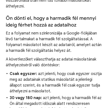
visszavonása után nem tud további másolatokat
áthelyezni.
Ön dönti el, hogy a harmadik fél mennyi
ideig férhet hozzá az adataihoz
Ez a folyamat nem szinkronizálja a Google-fiókjában
lévő tartalmakat a harmadik fél szolgáltatással. A
folyamat másolatot készít az adatairól, amelyet aztán
a harmadik fél szolgáltatás helyez át.
A következőket választhatja az adatai másolatának
áthelyezéséről való döntéskor:
Csak egyszer:
azt jelenti, hogy csak egyszer osztja
meg az adatainak statikus másolatát a jelenlegi
állapot szerint, és a harmadik fél csak egyszer tudja
áthelyezni a másolatot.
30 vagy 180 nap:
azt jelenti, hogy a harmadik fél az
Ön által megadott időszak alatt rendszeresen