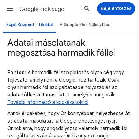
Google-fiók Súgó
Bejelentkezés
Súgó Központ – főoldal
A Google-fiók fejlesztése
Adatai másolatának
megosztása harmadik féllel
Fontos:
A harmadik fél szolgáltatás olyan cég vagy
fejlesztő, amely nem a Google-hoz tartozik. Csak
olyan harmadik fél szolgáltatásba helyezze át az
adatairól készült másolatot, amelyben megbízik.
További információ a kockázatokról
.
Annak érdekében, hogy Ön könnyebben helyezhesse át
az adatai másolatát, a Google lehetőséget nyújt
Önnek arra, hogy engedélyezze valamely harmadik fél
szolgáltatás számára az Ön bizonyos Google-