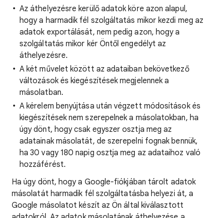
Az áthelyezésre kerülő adatok köre azon alapul,
hogy a harmadik fél szolgáltatás mikor kezdi meg az
adatok exportálását, nem pedig azon, hogy a
szolgáltatás mikor kér Öntől engedélyt az
áthelyezésre.
A két művelet között az adataiban bekövetkező
változások és kiegészítések megjelennek a
másolatban.
A kérelem benyújtása után végzett módosítások és
kiegészítések nem szerepelnek a másolatokban, ha
úgy dönt, hogy csak egyszer osztja meg az
adatainak másolatát, de szerepelni fognak bennük,
ha 30 vagy 180 napig osztja meg az adataihoz való
hozzáférést.
Ha úgy dönt, hogy a Google-fiókjában tárolt adatok
másolatát harmadik fél szolgáltatásba helyezi át, a
Google másolatot készít az Ön által kiválasztott
adatokról. Az adatok másolatának áthelyezése a