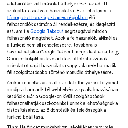
adatairól készült másolat áthelyezését az adott
szolgáltatással való használatra. Ez a lehetőség a
támogatott országokban és régiókban
élő
felhasználók számára áll rendelkezésre, és kiegészíti
azt, amit a
Google Takeout
segítségével minden
felhasználó megtehet. Azok a felhasználók, akiknél ez
a funkció nem áll rendelkezésre, továbbra is
használhatják a Google Takeout megoldást arra, hogy
Google-fiókjukban lévő adataikról létrehozzanak
másolatot saját használatra vagy valamely harmadik
fél szolgáltatásába történő manuális áthelyezésre.
Amikor rendelkezésre áll, az adatáthelyezési folyamat
mindig a harmadik fél webhelyén vagy alkalmazásában
kezdődik. Bár a Google-on kívüli szolgáltatások
felhasználhatják eszközeinket ennek a lehetőségnek a
biztosításához, az ő döntésük és felelősségük a
funkció beállítása.
Tipp:
Ha fiókját munkahelyén, iskolájában vagy más