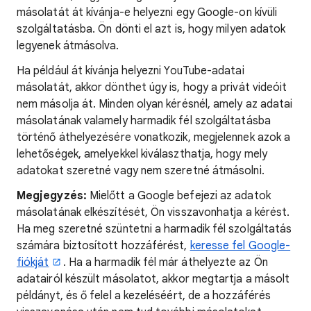
másolatát át kívánja-e helyezni egy Google-on kívüli
szolgáltatásba. Ön dönti el azt is, hogy milyen adatok
legyenek átmásolva.
Ha például át kívánja helyezni YouTube-adatai
másolatát, akkor dönthet úgy is, hogy a privát videóit
nem másolja át. Minden olyan kérésnél, amely az adatai
másolatának valamely harmadik fél szolgáltatásba
történő áthelyezésére vonatkozik, megjelennek azok a
lehetőségek, amelyekkel kiválaszthatja, hogy mely
adatokat szeretné vagy nem szeretné átmásolni.
Megjegyzés:
Mielőtt a Google befejezi az adatok
másolatának elkészítését, Ön visszavonhatja a kérést.
Ha meg szeretné szüntetni a harmadik fél szolgáltatás
számára biztosított hozzáférést,
keresse fel Google-
fiókját
. Ha a harmadik fél már áthelyezte az Ön
adatairól készült másolatot, akkor megtartja a másolt
példányt, és ő felel a kezeléséért, de a hozzáférés