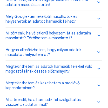
Mi a teendő, ha hiba vagy probléma merül fel az
adataim másolása során?
Mely Google-termékekből másolhatok és
helyezhetek át adatot harmadik félhez?
Mi történik, ha véletlenül helyezem át az adataim
másolatát? Törölhetem a másolatot?
Hogyan ellenőrizhetem, hogy milyen adatok
másolatát helyeztem át?
Megtekinthetem az adatok harmadik felekkel való
megosztásának összes előzményét?
Megtekinthetem és kezelhetem a meglévő
kapcsolataimat?
Mi a teendő, ha a harmadik fél szolgáltatás
visszaél az adataimmal?