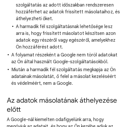
szolgáltatás az adott időszakban rendszeresen
hozzáférhet az adatok frissített másolataihoz, és
áthelyezheti őket.
A harmadik fél szolgáltatásnak lehetősége lesz
arra is, hogy frissített másolatot készítsen azon
adatok egy részéről vagy egészéről, amelyekhez
Ön hozzáférést adott.
A folyamat részeként a Google nem töröl adatokat
az Ön által használt Google-szolgáltatásokból.
Miután a harmadik fél szolgáltatás megkapja az Ön
adatainak másolatát, ő felel a másolat kezeléséért
és védelméért, nem a Google.
Az adatok másolatának áthelyezése
előtt
A Google-nál kiemelten odafigyelünk arra, hogy
megóvjuk az adatait, és hogy az Ön kezébe adjuk az