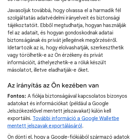
Javasoljuk továbbá, hogy olvassa el a harmadik fél
szolgáltatás adatvédelmi irányelveit és biztonsági
tájékoztatóit. Ebből megtudhatja, hogyan használják
fel az adatait, és hogyan gondoskodnak adatai
biztonságának és privát jellegének megőrzéséről.
Idetartozik az is, hogy elolvashatják, szerkeszthetik
vagy törölhetik-e az Ön érzékeny és privát
információit, áthelyezhetik-e a róluk készült
másolatot, illetve eladhatják-e őket.
Az irányítás az Ön kezében van
Fontos:
A fiókja biztonságával kapcsolatos bizonyos
adatokat és információkat (például a Google
Jelszókezelővel mentett jelszavakat) külön kell
exportálni.
További információ a Google Walletbe
mentett jelszavak exportálásáról
.
Ön dönti el, hogy a Google-fiókjából származó adatok