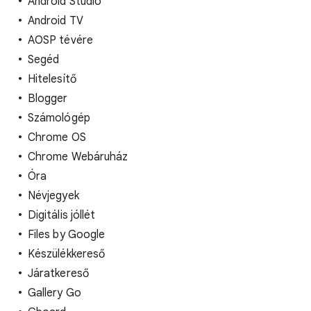
Android Studio
Android TV
AOSP tévére
Segéd
Hitelesítő
Blogger
Számológép
Chrome OS
Chrome Webáruház
Óra
Névjegyek
Digitális jóllét
Files by Google
Készülékkereső
Járatkereső
Gallery Go