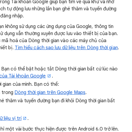
trong Tài khoản Google giúp bạn tìm về quá khứ và nhớ
ách tự động lưu những lần bạn ghé thăm và tuyến đường
 đăng nhập.
 bạn không sử dụng các ứng dụng của Google, thông tin
 sử dụng vẫn thường xuyên được lưu vào thiết bị của bạn.
ợc mã hoá của Dòng thời gian vào các máy chủ của
iết bị.
Tìm hiểu cách sao lưu dữ liệu trên Dòng thời gian
.
. Bạn có thể bật hoặc tắt Dòng thời gian bất cứ lúc nào
của Tài khoản Google
.
i gian của mình. Bạn có thể:
n trong
Dòng thời gian trên Google Maps
.
é thăm và tuyến đường bạn đi khỏi Dòng thời gian bất
liệu vị trí
.
ỉ một vài bước thực hiện được trên Android 6.0 trở lên.