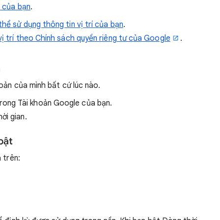
d của bạn
.
hể sử dụng thông tin vị trí của bạn
.
vị trí theo Chính sách quyền riêng tư của Google
.
n
oản của mình bất cứ lúc nào.
rong Tài khoản Google của bạn.
ời gian.
bật
 trên: