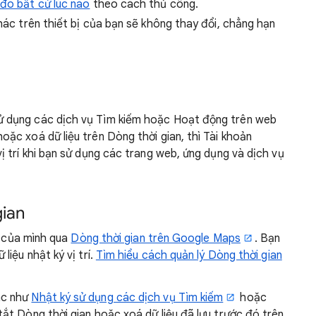
 đó bất cứ lúc nào
theo cách thủ công.
khác trên thiết bị của bạn sẽ không thay đổi, chẳng hạn
ử dụng các dịch vụ Tìm kiếm hoặc Hoạt động trên web
oặc xoá dữ liệu trên Dòng thời gian, thì Tài khoản
vị trí khi bạn sử dụng các trang web, ứng dụng và dịch vụ
gian
í của mình qua
Dòng thời gian trên Google Maps
. Bạn
iệu nhật ký vị trí.
Tìm hiểu cách quản lý Dòng thời gian
ác như
Nhật ký sử dụng các dịch vụ Tìm kiếm
hoặc
tắt Dòng thời gian hoặc xoá dữ liệu đã lưu trước đó trên