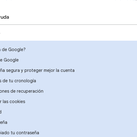
yuda
s
a de Google?
de Google
ña segura y proteger mejor la cuenta
s de tu cronología
iones de recuperación
r las cookies
d
seña
biado tu contraseña