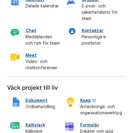
Delade kalendrar
E-post- och
säkerhetslistor för
team
Chat
Kontakter
Meddelanden
Personliga e-
och rum för team
postlistor
Meet
Video- och
röstkonferenser
Väck projekt till liv
Dokument
Keep
Ordbehandling
Antecknings- och
organisationsverktyg
Kalkylark
Formulär
Kalkylark
Enkäter och quiz