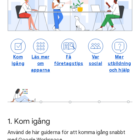
Kom
Läs mer
Få
Var
Mer
igång
om
företagstips
social
utbildning
apparna
och hjälp
1. Kom igång
Använd de här guiderna för att komma igång snabbt
med Google Workspace.