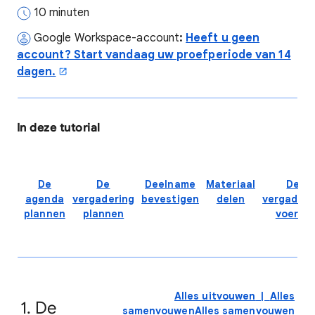
10 minuten
Google Workspace-account
:
Heeft u geen
account? Start vandaag uw proefperiode van 14
dagen.
In deze tutorial
De
De
Deelname
Materiaal
De
agenda
vergadering
bevestigen
delen
vergaderi
plannen
plannen
voeren
Alles uitvouwen
|
Alles
1. De
samenvouwen
Alles samenvouwen