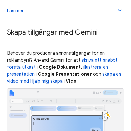
Läs mer
Skapa tillgångar med Gemini
Behöver du producera annonstillgångar för en
reklambyrå? Använd Gemini för att
skriva ett snabbt
första utkast
i
Google Dokument
,
illustrera en
presentation
i
Google Presentationer
och
skapa en
video med Hjälp mig skapa
i
Vids
.