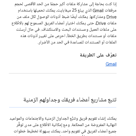
إذا كنت بحاجة إلى مشاركة ملفات أكبر حجمًا من الحد الأقصى لحجم
مرفقات Gmail الذي يبلغ 25 ميغابايت، يمكنك تحميلها باستخدام
Drive ومشاركتها. يمكنك أيضًا ضبط أذونات الوصول لكل ملف من
ملفات Drive، حتى يمكنك اختيار أعضاء الفريق المسموح لهم بالاطِّلاع
على ملفات العميل ومستندات البحث والاستكشاف. في حال أرسلت
ملفات أو مستندات بطريق الخطأ، احرِص على تغيير أذونات هذه
الملفات أو المستندات للمساعدة في الحد من الأضرار.
تعرَّف على الطريقة
Gmail
تتبع مشاريع أعضاء فريقك وجداولهم الزمنية
يمكنك إنشاء تقويم فريق وتتبُّع الجداول الزمنية والاجتماعات والمواعيد
النهائية المفروضة من المحكمة. ومع إمكانية الاطِّلاع على مدى توفُّر
جميع أعضاء الفريق في تقويم واحد، يمكنك بسهولة تخطيط خطوات