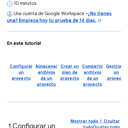
10 minutos
Una cuenta de Google Workspace
-
¿No tienes
una? Empieza hoy tu prueba de 14 días.
En este tutorial
Configurar
Almacenar
Crear un
Compartir
Gestionar
un
archivos
plan de
archivos
un
proyecto
de un
proyecto
de un
proyecto
proyecto
proyecto
Mostrar todo
|
Ocultar
1
Configurar un
todo
Ocultar todo