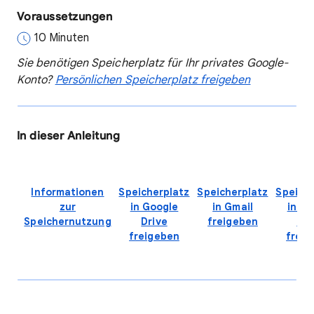
Voraussetzungen
10 Minuten
Sie benötigen Speicherplatz für Ihr privates Google-
Konto?
Persönlichen Speicherplatz freigeben
In dieser Anleitung
Informationen
Speicherplatz
Speicherplatz
Speiche
zur
in Google
in Gmail
in Go
Speichernutzung
Drive
freigeben
Fo
freigeben
freig